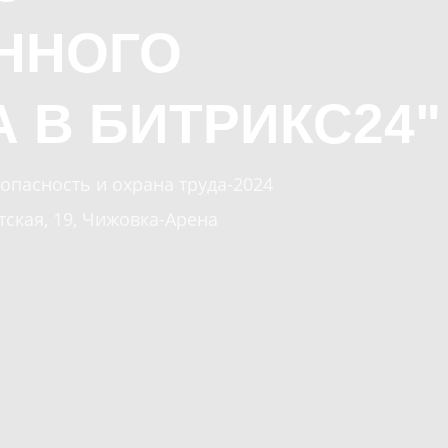
ННОГО
 В БИТРИКС24
"
опасность и охрана труда-2024
тская, 19, Чижовка-Арена